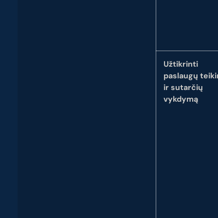
Užtikrinti
paslaugų teik
ir sutarčių
vykdymą