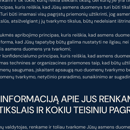
kami ir tik tokie, kurių reikia siekiant tikslų, dėl kurių jie yra 
cipas, kuris reiškia, kad Jūsų asmens duomenys turi būti tikslū
 Turi būti imamasi visų pagrįstų priemonių užtikrinti, jog asm
kslūs, atsižvelgiant į jų tvarkymo tikslus, būtų nedelsiant ištri
ukmės apribojimo principas, kuris reiškia, kad asmens duomen
 forma, kad Jūsų tapatybę būtų galima nustatyti ne ilgiau, nei 
riais asmens duomens yra tvarkomi;
r konfidencialumo principas, kuris reiškia, kad asmens duome
amas technines ar organizacines priemones taip, kad būtų užt
enų saugumas, įskaitant apsaugą nuo duomenų tvarkymo be
omenų tvarkymo, netyčinio praradimo, sunaikinimo ar sugadi
Ą INFORMACIJĄ APIE JUS RENKA
TIKSLAIS IR KOKIU TEISINIU PA
 valdytojas, renkame ir toliau tvarkome Jūsų asmens duomenis