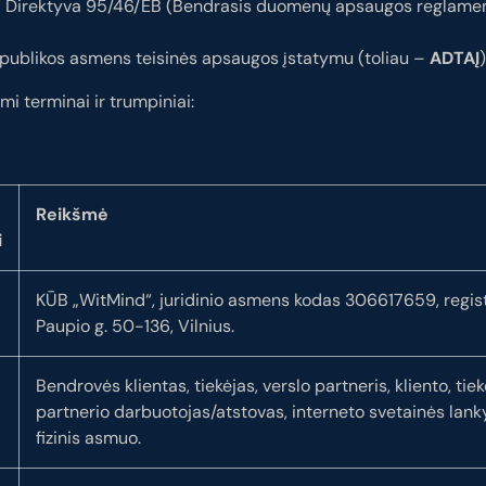
 Direktyva 95/46/EB (Bendrasis duomenų apsaugos reglament
publikos asmens teisinės apsaugos įstatymu (toliau –
ADTAĮ
)
mi terminai ir trumpiniai:
Reikšmė
i
KŪB „WitMind“, juridinio asmens kodas 306617659, regis
Paupio g. 50-136, Vilnius.
Bendrovės klientas, tiekėjas, verslo partneris, kliento, tiek
partnerio darbuotojas/atstovas, interneto svetainės lanky
fizinis asmuo.