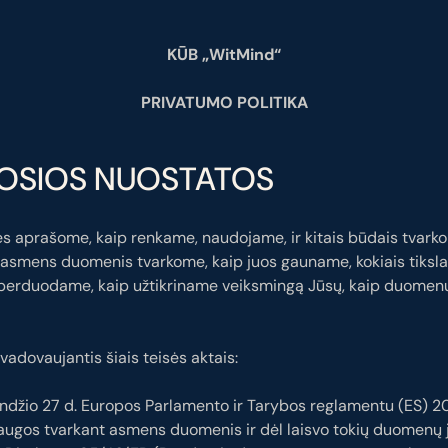
KŪB „WitMind“
PRIVATUMO POLITIKA
ROSIOS NUOSTATOS
mes aprašome, kaip renkame, naudojame, ir kitais būdais tva
asmens duomenis tvarkome, kaip juos gauname, kokiais tiksla
erduodame, kaip užtikriname veiksmingą Jūsų, kaip duomenų 
vadovaujantis šiais teisės aktais:
ndžio 27 d. Europos Parlamento ir Tarybos reglamentu (ES) 20
gos tvarkant asmens duomenis ir dėl laisvo tokių duomenų j