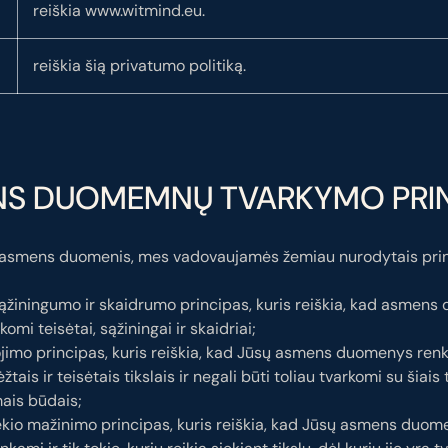
reiškia www.witmind.eu.
reiškia šią privatumo politiką.
NS DUOMEMNŲ TVARKYMO PRIN
asmens duomenis, mes vadovaujamės žemiau nurodytais prin
ąžiningumo ir skaidrumo principas, kuris reiškia, kad asmen
komi teisėtai, sąžiningai ir skaidriai;
ojimo principas, kuris reiškia, kad Jūsų asmens duomenys renk
žtais ir teisėtais tikslais ir negali būti toliau tvarkomi su šiais 
ais būdais;
io mažinimo principas, kuris reiškia, kad Jūsų asmens duome