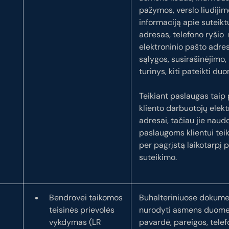
pažymos, verslo liudijim
informaciją apie suteiktu
adresas, telefono ryšio
elektroninio pašto adres
sąlygos, susirašinėjimo,
turinys, kiti pateikti du
Teikiant paslaugas taip
kliento darbuotojų elekt
adresai, tačiau jie naudo
paslaugoms klientui teikt
per pagrįstą laikotarpį 
suteikimo.
Bendrovei taikomos
Buhalteriniuose dokum
teisinės prievolės
nurodyti asmens duome
vykdymas (LR
pavardė, pareigos, telef