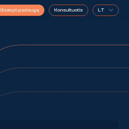
Užsakyti paslaugą
Konsultuotis
LT