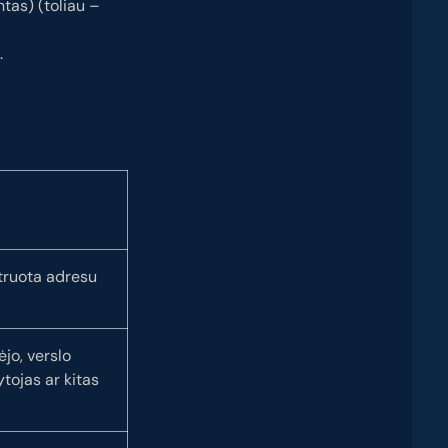
as) (toliau –
.
truota adresu
ėjo, verslo
tojas ar kitas