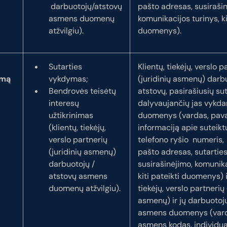
darbuotojų/atstovų
pašto adresas, susirašin
asmens duomenų
komunikacijos turinys, ki
atžvilgiu).
duomenys).
Sutarties
Klientų, tiekėjų, verslo p
imą
vykdymas;
(juridinių asmenų) darb
Bendrovės teisėtų
atstovų, pasirašiusių sut
interesų
dalyvaujančių jas vykd
užtikrinimas
duomenys (vardas, pava
(klientų, tiekėjų,
informaciją apie suteiktu
verslo partnerių
telefono ryšio numeris, 
(juridinių asmenų)
pašto adresas, sutarties
darbuotojų /
susirašinėjimo, komunika
atstovų asmens
kiti pateikti duomenys) i
duomenų atžvilgiu).
tiekėjų, verslo partnerių 
asmenų) ir jų darbuotojų
asmens duomenys (vard
asmens kodas, individua