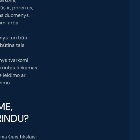
tvarkomi;
s ir, prireikus,
ens duomenys,
nami arba
ys turi būti
būtina tais
nys tvarkomi
ikrintas tinkamas
 leidimo ar
nimo.
ME,
GRINDU?
 šiais tikslais: