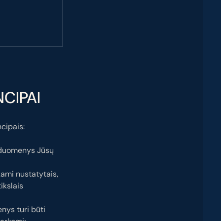
CIPAI
cipais:
s duomenys Jūsų
ami nustatytais,
tikslais
nys turi būti