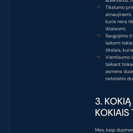
adekvatūs, tin
Tikslumo prin
atnaujinami.
kurie nėra ti
ištaisomi;
Saugojimo tr
laikomi tokia
tikslais, ku
Vientisumo i
taikant tink
asmens duom
neteisėto du
3. KOKI
KOKIAIS 
Mes, kaip duomenų