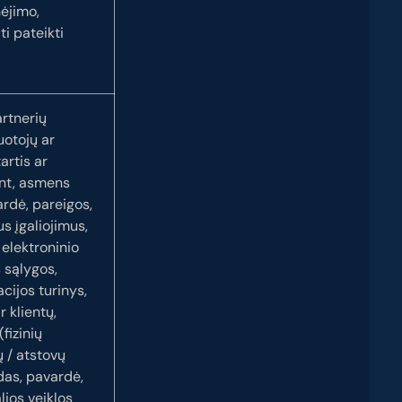
ėjimo,
ti pateikti
artnerių
uotojų ar
artis ar
ant, asmens
rdė, pareigos,
s įgaliojimus,
elektroninio
 sąlygos,
cijos turinys,
r klientų,
(fizinių
 / atstovų
as, pavardė,
lios veiklos