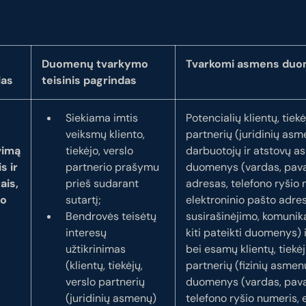
Duomenų tvarkymo
Tvarkomi asmens du
las
teisinis pagrindas
Siekiama imtis
Potencialių klientų, tiekė
veiksmų kliento,
partnerių (juridinių asm
vimą
tiekėjo, verslo
darbuotojų ir atstovų 
s ir
partnerio prašymu
duomenys (vardas, pava
ais,
prieš sudarant
adresas, telefono ryšio 
lo
sutartį;
elektroninio pašto adres
Bendrovės teisėtų
susirašinėjimo, komunika
interesų
kiti pateikti duomenys) 
užtikrinimas
bei esamų klientų, tiekėj
(klientų, tiekėjų,
partnerių (fizinių asme
verslo partnerių
duomenys (vardas, pava
(juridinių asmenų)
telefono ryšio numeris, 