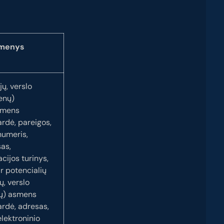
omenys
jų, verslo
enų)
asmens
rdė, pareigos,
numeris,
as,
cijos turinys,
ir potencialių
ų, verslo
nų) asmens
rdė, adresas,
elektroninio