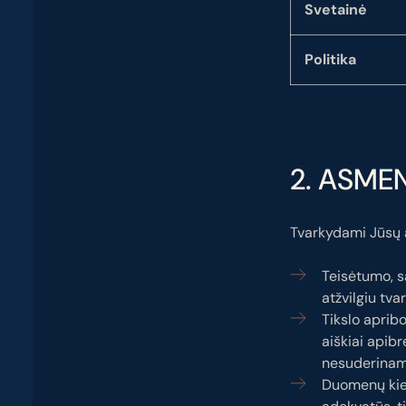
Svetainė
Politika
2. ASME
Tvarkydami Jūsų 
Teisėtumo, s
atžvilgiu tvar
Tikslo aprib
aiškiai apibrė
nesuderinam
Duomenų kiek