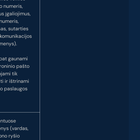
o numeris,
s įgaliojimus,
 numeris,
as, sutarties
 komunikacijos
omenys).
 pat gaunami
roninio pašto
jami tik
i ir ištrinami
po paslaugos
entuose
nys (vardas,
ono ryšio