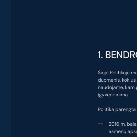
1. BEND
Šioje Politikoje 
duomenis, kokius 
naudojame, kam p
įgyvendinimą.
Politika parengta 
2016 m. bala
asmenų apsau