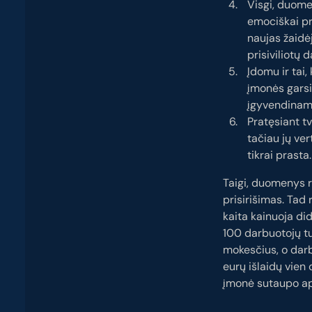
Visgi, duome
emociškai pr
naujas žaidė
prisiviliotų
Įdomu ir tai,
įmonės garsi
įgyvendinami
Pratęsiant t
tačiau jų ver
tikrai prasta
Taigi, duomenys r
prisirišimas. Tad
kaita kainuoja di
100 darbuotojų tu
mokesčius, o darb
eurų išlaidų vien
įmonė sutaupo apie