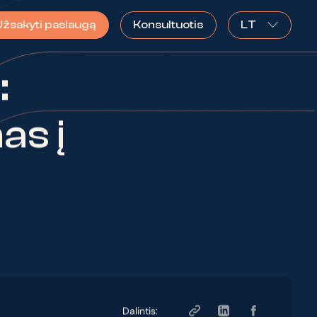
Užsakyti paslaugą
Konsultuotis
LT
:
as į
Dalintis: