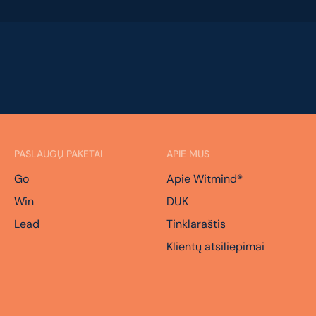
PASLAUGŲ PAKETAI
APIE MUS
Go
Apie Witmind®
Win
DUK
Lead
Tinklaraštis
Klientų atsiliepimai