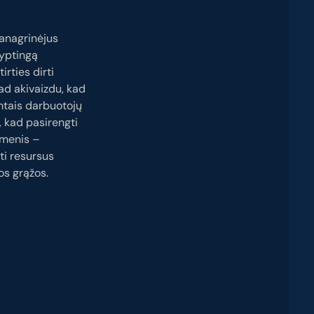
Panagrinėjus
ryptingą
rties dirti
Tad akivaizdu, kad
mtais darbuotojų
, kad pasirengti
uomenis –
ti resursus
duos grąžos.