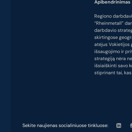
Apibendrinimas
Regiono darbdavia
“Rheinmetall” da
darbdavio strategi
skirtingose geogra
atėjus Vokietijos
išsaugojimo ir pri
strategiją nėra ne
išsiaiškinti savo 
stiprinant tai, ka
Sekite naujienas socialiniuose tinkluose: