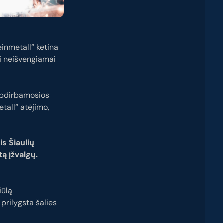
inmetall“ ketina
ei neišvengiamai
 apdirbamosios
tall“ atėjimo,
s Šiaulių
ą įžvalgų.
iūlą
prilygsta šalies