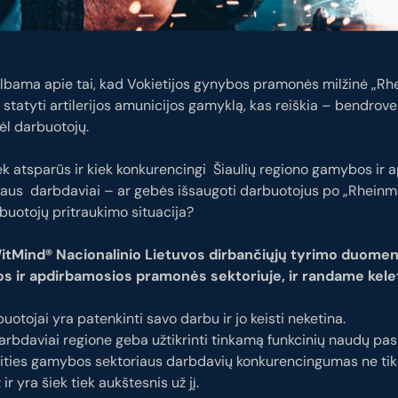
lbama apie tai, kad Vokietijos gynybos pramonės milžinė „Rhe
e statyti artilerijos amunicijos gamyklą, kas reiškia – bendrov
 dėl darbuotojų.
ek atsparūs ir kiek konkurencingi Šiaulių regiono gamybos ir
aus darbdaviai – ar gebės išsaugoti darbuotojus po „Rheinme
buotojų pritraukimo situacija?
itMind® Nacionalinio Lietuvos dirbančiųjų tyrimo duomeni
s ir apdirbamosios pramonės sektoriuje, ir randame kelet
uotojai yra patenkinti savo darbu ir jo keisti neketina.
arbdaviai regione geba užtikrinti tinkamą funkcinių naudų pas
rities gamybos sektoriaus darbdavių konkurencingumas ne tik 
 ir yra šiek tiek aukštesnis už jį.