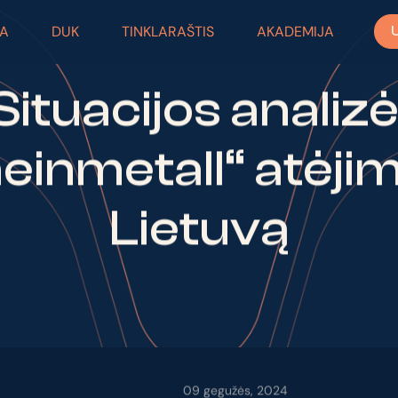
RA
DUK
TINKLARAŠTIS
AKADEMIJA
Situacijos analizė
einmetall“ atėjim
Lietuvą
09 gegužės, 2024