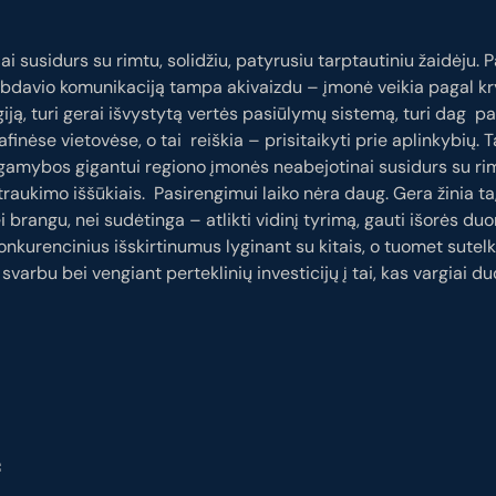
i susidurs su rimtu, solidžiu, patyrusiu tarptautiniu žaidėju. 
rbdavio komunikaciją tampa akivaizdu – įmonė veikia pagal k
ją, turi gerai išvystytą vertės pasiūlymų sistemą, turi dag pati
finėse vietovėse, o tai reiškia – prisitaikyti prie aplinkybių. 
 gamybos gigantui regiono įmonės neabejotinai susidurs su ri
traukimo iššūkiais. Pasirengimui laiko nėra daug. Gera žinia ta
i brangu, nei sudėtinga – atlikti vidinį tyrimą, gauti išorės d
konkurencinius išskirtinumus lyginant su kitais, o tuomet sutelk
s svarbu bei vengiant perteklinių investicijų į tai, kas vargiai 