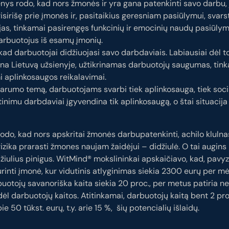
nys rodo, kad nors žmonės ir yra gana patenkinti savo darbu, 
isirišę prie įmonės ir, pasitaikius geresniam pasiūlymui, svars
jas, tinkamai pasirengęs funkcinių ir emocinių naudų pasiūlym
 darbuotojus iš esamų įmonių.
 kad darbuotojai didžiuojasi savo darbdaviais. Labiausiai dėl t
na Lietuvą užsienyje, užtikrinamas darbuotojų saugumas, tin
 aplinkosaugos reikalavimai.
varumo temą, darbuotojams svarbi tiek aplinkosauga, tiek socia
tinimu darbdaviai įgyvendina tik aplinkosaugą, o štai situacija
.
odo, kad nors apskritai žmonės darbupatenkinti, achilo kluln
 rizika prarasti žmones naujam žaidėjui – didžiulė. O tai augin
džiulius pinigus. WitMind® mokslininkai apskaičiavo, kad, pavyz
rinti įmonė, kur vidutinis atlyginimas siekia 2300 eurų per mė
uotojų savanoriška kaita siekia 20 proc., per metus patiria ne
 dėl darbuotojų kaitos. Atitinkamai, darbuotojų kaitą bent 2 pr
 50 tūkst. eurų, t.y. arie 15 %, šių potencialių išlaidų.