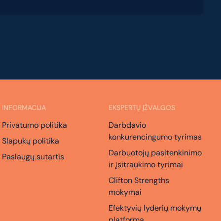
INFORMACIJA
EKSPERTŲ ĮŽVALGOS
Privatumo politika
Darbdavio
konkurencingumo tyrimas
Slapukų politika
Darbuotojų pasitenkinimo
Paslaugų sutartis
ir įsitraukimo tyrimai
Clifton Strengths
mokymai
Efektyvių lyderių mokymų
platforma