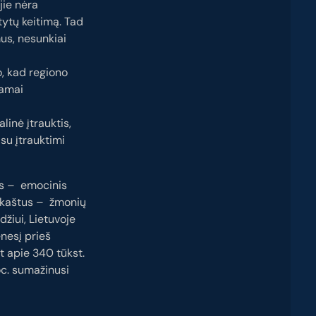
jie nėra
tytų keitimą. Tad
us, nesunkiai
o, kad regiono
kamai
linė įtrauktis,
 su įtrauktimi
as – emocinis
s kaštus – žmonių
džiui, Lietuvoje
nesį prieš
t apie 340 tūkst.
oc. sumažinusi