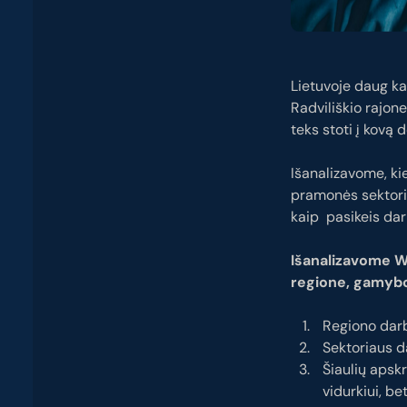
Lietuvoje daug ka
Radviliškio rajon
teks stoti į kovą
Išanalizavome, ki
pramonės sektori
kaip pasikeis dar
Išanalizavome W
regione, gamybo
Regiono darb
Sektoriaus d
Šiaulių apsk
vidurkiui, bet