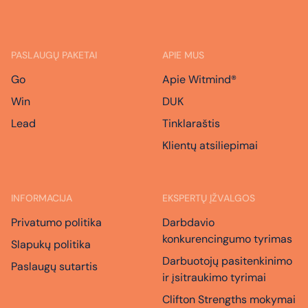
PASLAUGŲ PAKETAI
APIE MUS
Go
Apie Witmind®
Win
DUK
Lead
Tinklaraštis
Klientų atsiliepimai
INFORMACIJA
EKSPERTŲ ĮŽVALGOS
Privatumo politika
Darbdavio
konkurencingumo tyrimas
Slapukų politika
Darbuotojų pasitenkinimo
Paslaugų sutartis
ir įsitraukimo tyrimai
Clifton Strengths mokymai