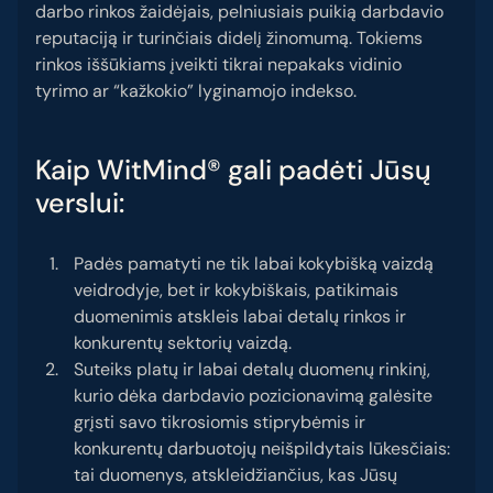
darbo rinkos žaidėjais, pelniusiais puikią darbdavio
reputaciją ir turinčiais didelį žinomumą. Tokiems
rinkos iššūkiams įveikti tikrai nepakaks vidinio
tyrimo ar “kažkokio” lyginamojo indekso.
Kaip WitMind® gali padėti Jūsų
verslui:
Padės pamatyti ne tik labai kokybišką vaizdą
veidrodyje, bet ir kokybiškais, patikimais
duomenimis atskleis labai detalų rinkos ir
konkurentų sektorių vaizdą.
Suteiks platų ir labai detalų duomenų rinkinį,
kurio dėka darbdavio pozicionavimą galėsite
grįsti savo tikrosiomis stiprybėmis ir
konkurentų darbuotojų neišpildytais lūkesčiais:
tai duomenys, atskleidžiančius, kas Jūsų