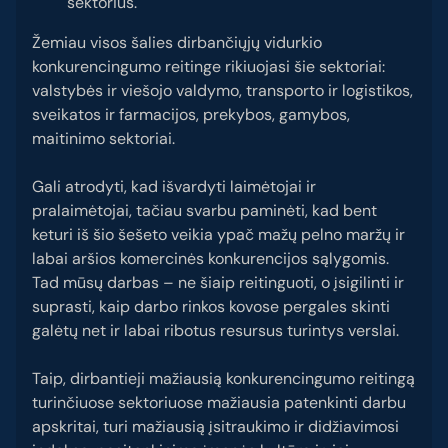
sektorius.
Žemiau visos šalies dirbančiųjų vidurkio
konkurencingumo reitinge rikiuojasi šie sektoriai:
valstybės ir viešojo valdymo, transporto ir logistikos,
sveikatos ir farmacijos, prekybos, gamybos,
maitinimo sektoriai.
Gali atrodyti, kad išvardyti laimėtojai ir
pralaimėtojai, tačiau svarbu paminėti, kad bent
keturi iš šio šešeto veikia ypač mažų pelno maržų ir
labai aršios komercinės konkurencijos sąlygomis.
Tad mūsų darbas – ne šiaip reitinguoti, o įsigilinti ir
suprasti, kaip darbo rinkos kovose pergales skinti
galėtų net ir labai ribotus resursus turintys verslai.
Taip, dirbantieji mažiausią konkurencingumo reitingą
turinčiuose sektoriuose mažiausia patenkinti darbu
apskritai, turi mažiausią įsitraukimo ir didžiavimosi