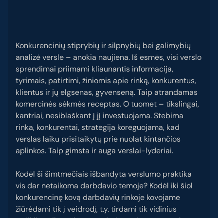
Konkurencinių stiprybių ir silpnybių bei galimybių
analizė versle – anokia naujiena. Iš esmės, visi verslo
sprendimai priimami kliaunantis informacija,
tyrimais, patirtimi, žiniomis apie rinką, konkurentus,
klientus ir jų elgsenas, gyvenseną. Taip atrandamas
komercinės sėkmės receptas. O tuomet – tikslingai,
kantriai, nesiblaškant į jį investuojama. Stebima
rinka, konkurentai, strategija koreguojama, kad
verslas laiku prisitaikytų prie nuolat kintančios
aplinkos. Taip gimsta ir auga verslai-lyderiai.
Kodėl ši šimtmečiais išbandyta verslumo praktika
vis dar netaikoma darbdavio temoje? Kodėl iki šiol
konkurencinę kovą darbdavių rinkoje kovojame
žiūrėdami tik į veidrodį, t.y. tirdami tik vidinius