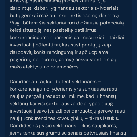
indeksą, pasitenkinimą įmonės kultūra ir, jei
darbintųsi dabar, lyginant su sektoriais-lyderiais,
būtų gerokai mažiau linkę rinktis esamą darbdavį.
Visgi, būtent šie sektoriai turi didžiausią potencialą
keisti situaciją, nes pasitelkę patikimus
konkurencingumo duomenis gali nesunkiai ir taikliai
investuoti į būtent į tai, kas sustiprintų jų kaip
darbdavių konkurencingumą ir apčiuopiamai
pagerintų darbuotojų gerovę nešvaistant pinigų
mažo efektyvumo priemonėms.
Dar įdomiau tai, kad būtent sektoriams –
konkurencingumo lyderiams yra sunkiausia rasti
naujus pergalių receptus. Imkime, kad ir finansų
sektorių: kai visi sektoriaus žaidėjai ypač daug
investuoja į savo įvaizdį bei darbuotojų gerovę, rasti
naujų konkurencinės kovos ginklų – tikras iššūkis.
Dar didesnis jis šio sektoriaus rinkos naujokams,
jiems tenka susigrumti su senais patyrusiais finansų