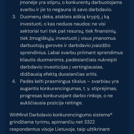
įmonėje yra stipru, o konkurentų darbuotojams
svarbu ir jie to negauna iš savo darbdavio.
Duomenų dėka, atskleis aiškią kryptį, į ką
investuoti, o kas neduos naudos: ne visi
sektoriai turi tiek pat resursų, tiek finansinių,
tiek žmogiškųjų, investuoti į visus įmanomus
darbuotojų gerovės ir darbdavio įvaizdžio
sprendinius. Labai svarbu priimant sprendimus
kliautis duomenimis, padėsiančiais nukreipti
darbdavio investicijas į vertingiausias,
didžiausią efektą duosiančias sritis.
Padės kelti prasmingus tikslus – svarbiau yra
augantis konkurencingumas, t. y. stiprėjimas,
progresas konkuruojant darbo rinkoje, o ne
aukščiausia pozicija reitinge.
WitMind Darbdavio konkurencingumo sistema®
grindžiama tyrimu, apimančiu net 3322
respondentus visoje Lietuvoje, taip užtikrinant